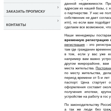
данной недвижимости. Пр
адресам из нашей базы, с х
ЗАКАЗАТЬ ПРОПИСКУ
о партнерстве. У нас не по
собственник не дает согла
итп), но если вам подойде
КОНТАКТЫ
сделаем все возможное, чт
Наши менеджеры постара
временную регистрацию
регистрация
- это регистра
там где гражданин временн
в том, если у вас уже ес
например вам важно устро
другом микрорайоне, вам 
места жительства.
Постоянн
по месту жительства, дел
период времени от 5-и лет 
паспорт. Цена стартует
оформления составит окол
получения ипотеки, круп
устройстве на работу в гос 
По законодательству Росси
а так же люди без граж